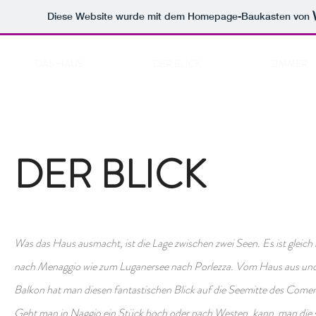
Diese Website wurde mit dem Homepage-Baukasten von
DAS HAUS
DER BLICK
ZIMMER
DER BLICK
Was das Haus ausmacht, ist die Lage zwischen zwei Seen. Es ist glei
nach Menaggio wie zum Luganersee nach Porlezza. Vom Haus aus un
Balkon hat man diesen fantastischen Blick auf die Seemitte des Comer 
Geht man in Naggio ein Stück hoch oder nach Westen, kann man die